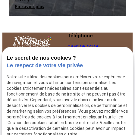
En savoir plus
Téléphone
03.61.08.02.18
Le secret de nos cookies ?
Nuances Carrelages,
entreprise spécialisée
Le respect de votre vie privée
dans la vente de
carrelages et pavages à
Notre site utilise des cookies pour améliorer votre expérience
Linselles.
de navigation et vous offrir un contenu personnalisé. Les
cookies strictement nécessaires sont essentiels au
fonctionnement de base de notre site et ne peuvent pas être
Adresse
Horaires
désactivés. Cependant, vous avez le choix d'activer ou de
désactiver les cookies de personnalisation, de performance et
24 rue Saint-
08:00 - 12:00
de marketing selon vos préférences. Vous pouvez modifier vos
Vincent de
paramètres de cookies à tout moment en cliquant sur le lien
/ 14:00 -
'Gestion des cookies' situé en bas de notre site. Veuillez noter
Paul
18:30
que la désactivation de certains cookies peut avoir un impact
59126 Linselles
Mardi -
sur certaines fonctionnalités du site.