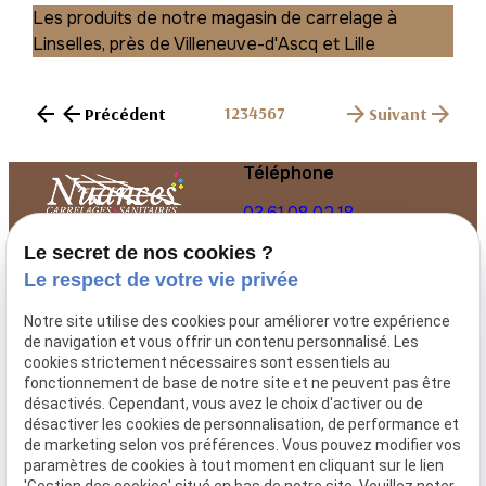
Les produits de notre magasin de carrelage à
Linselles, près de Villeneuve-d'Ascq et Lille
1
2
3
4
5
6
7
Précédent
Suivant
Téléphone
03.61.08.02.18
Le secret de nos cookies ?
Nuances Carrelages,
entreprise spécialisée
Le respect de votre vie privée
dans la vente de
carrelages et pavages à
Notre site utilise des cookies pour améliorer votre expérience
Linselles.
de navigation et vous offrir un contenu personnalisé. Les
cookies strictement nécessaires sont essentiels au
fonctionnement de base de notre site et ne peuvent pas être
Adresse
Horaires
désactivés. Cependant, vous avez le choix d'activer ou de
désactiver les cookies de personnalisation, de performance et
24 rue Saint-
08:00 - 12:00
de marketing selon vos préférences. Vous pouvez modifier vos
Vincent de
paramètres de cookies à tout moment en cliquant sur le lien
/ 14:00 -